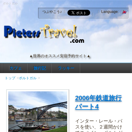
ポルトガル
つぶやこう♪
Language:
▲世界のオススメ安宿予約サイト▲
カフェ
旅行記
ラッキー
トップ
ポルトガル
2006年鉄道旅行
パート4
インター・レール・パ
スを使い、２週間かけ