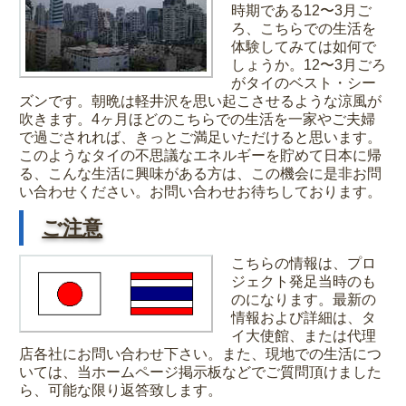
時期である12〜3月ご
ろ、こちらでの生活を
体験してみては如何で
しょうか。12〜3月ごろ
がタイのベスト・シー
ズンです。朝晩は軽井沢を思い起こさせるような涼風が
吹きます。4ヶ月ほどのこちらでの生活を一家やご夫婦
で過ごされれば、きっとご満足いただけると思います。
このようなタイの不思議なエネルギーを貯めて日本に帰
る、こんな生活に興味がある方は、この機会に是非お問
い合わせください。お問い合わせお待ちしております。
ご注意
こちらの情報は、プロ
ジェクト発足当時のも
のになります。最新の
情報および詳細は、タ
イ大使館、または代理
店各社にお問い合わせ下さい。また、現地での生活につ
いては、当ホームページ掲示板などでご質問頂けました
ら、可能な限り返答致します。