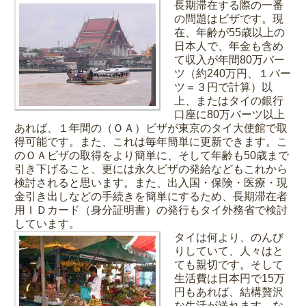
長期滞在する際の一番
の問題はビザです。現
在、年齢が55歳以上の
日本人で、年金も含め
て収入が年間80万バー
ツ（約240万円、１バー
ツ＝３円で計算）以
上、またはタイの銀行
口座に80万バーツ以上
あれば、１年間の（ＯＡ）ビザが東京のタイ大使館で取
得可能です。また、これは毎年簡単に更新できます。こ
のＯＡビザの取得をより簡単に、そして年齢も50歳まで
引き下げること、更には永久ビザの発給などもこれから
検討されると思います。また、出入国・保険・医療・現
金引き出しなどの手続きを簡単にするため、長期滞在者
用ＩＤカード（身分証明書）の発行もタイ外務省で検討
しています。
タイは何より、のんび
りしていて、人々はと
ても親切です。そして
生活費は日本円で15万
円もあれば、結構贅沢
な生活が送れます。な