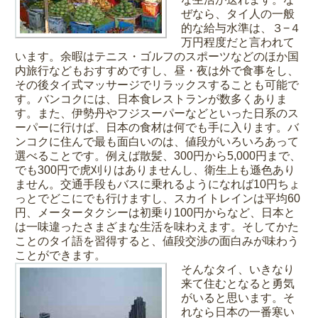
ぜなら、タイ人の一般
的な給与水準は、３−４
万円程度だと言われて
います。余暇はテニス・ゴルフのスポーツなどのほか国
内旅行などもおすすめですし、昼・夜は外で食事をし、
その後タイ式マッサージでリラックスすることも可能で
す。バンコクには、日本食レストランが数多くありま
す。また、伊勢丹やフジスーパーなどといった日系のス
ーパーに行けば、日本の食材は何でも手に入ります。バ
ンコクに住んで最も面白いのは、値段がいろいろあって
選べることです。例えば散髪、300円から5,000円まで、
でも300円で虎刈りはありませんし、衛生上も遜色あり
ません。交通手段もバスに乗れるようになれば10円ちょ
っとでどこにでも行けますし、スカイトレインは平均60
円、メータータクシーは初乗り100円からなど、日本と
は一味違ったさまざまな生活を味わえます。そしてかた
ことのタイ語を習得すると、値段交渉の面白みが味わう
ことができます。
そんなタイ、いきなり
来て住むとなると勇気
がいると思います。そ
れなら日本の一番寒い