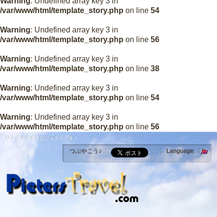
Warning
: Undefined array key 3 in
/var/www/html/template_story.php
on line
54
Warning
: Undefined array key 3 in
/var/www/html/template_story.php
on line
56
Warning
: Undefined array key 3 in
/var/www/html/template_story.php
on line
38
Warning
: Undefined array key 3 in
/var/www/html/template_story.php
on line
54
Warning
: Undefined array key 3 in
/var/www/html/template_story.php
on line
56
ロングステイプロジェクト - タイ
つぶやこう♪
Language: